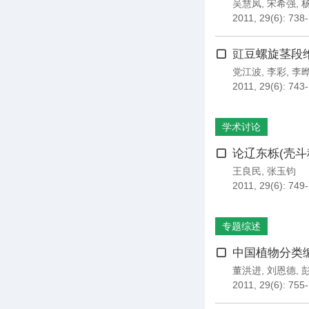
吴慧凤
,
宋希强
,
2011, 29(6): 738
豇豆螺旋茎段
党江波
,
李彩
,
李
2011, 29(6): 743
学术讨论
论辽东栎(壳斗
王良民
,
张玉钧
2011, 29(6): 749
专题综述
中国植物分类
董洪进
,
刘恩德
,
2011, 29(6): 755