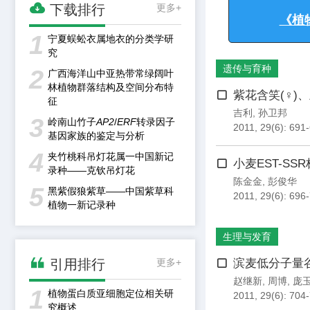

下载排行
更多+
申恒伦
,
徐耀阳
,
2011, 29(6): 683
1
宁夏蜈蚣衣属地衣的分类学研
《植物科
究
遗传与育种
2
广西海洋山中亚热带常绿阔叶
林植物群落结构及空间分布特
紫花含笑(♀)
征
吉利
,
孙卫邦
3
岭南山竹子
AP2
/
ERF
转录因子
2011, 29(6): 691
基因家族的鉴定与分析
4
夹竹桃科吊灯花属一中国新记
小麦EST-S
录种——克钦吊灯花
陈金金
,
彭俊华
5
黑紫假狼紫草——中国紫草科
2011, 29(6): 696
植物一新记录种
生理与发育

引用排行
更多+
滨麦低分子量谷
赵继新
,
周博
,
庞
1
植物蛋白质亚细胞定位相关研
2011, 29(6): 704-
究概述