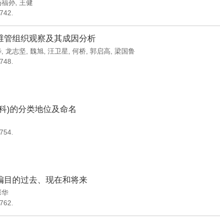
杨福孙
,
王健
-742.
维管组织观察及其成因分析
晔
,
龙志坚
,
魏旭
,
汪卫星
,
何桥
,
郭启高
,
梁国鲁
-748.
科)的分类地位及命名
-754.
编目的过去、现在和将来
彭华
-762.