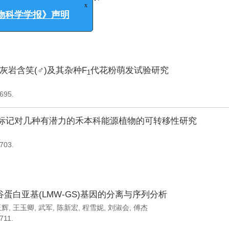
王岚
,
张敏
,
孔令惠
,
蔡庆华
-690.
x
学学报》声明
、灰岩含笑(♂)及其杂种F
代花粉萌发试验研究
1
-695.
SR标记对几种有潜力的禾本科能源植物的可转移性研究
-703.
蛋白亚基(LMW-GS)基因的分离与序列分析
玉辉
,
王玉卿
,
武军
,
陈新宏
,
程雪妮
,
刘淑会
,
傅杰
711.