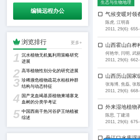
生态与生物地理
编辑远程办公
气候变暖对领
陈虎
,
江明喜
2011, 29(6): 655

浏览排行
更多+
山西霍山白桦
何艳华
,
闫明
,
武
1
沉水植物无机氮利用策略研究
2011, 29(6): 662
进展
2
高等植物性别分化的研究进展
山西历山国家
3
珍稀濒危植物疏花水柏枝种群
张海博
,
焦磊
,
张
结构与动态特征
2011, 29(6): 668
4
国产龙血竭基原植物柬埔寨龙
血树的分类学考证
外来湿地植物
5
中国西南干热河谷萨王纳植被
陈思
,
丁建清
综述
2011, 29(6): 675
丹江口水库浮