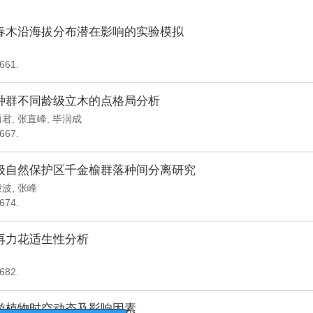
春木沿海拔分布潜在影响的实验模拟
-661.
种群不同龄级立木的点格局分析
丽君
,
张直峰
,
毕润成
-667.
级自然保护区千金榆群落种间分离研究
殷波
,
张峰
-674.
再力花适生性分析
-682.
游植物时空动态及影响因素