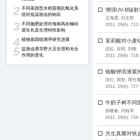
2
不同基因型水稻苗期抗氧化系
增强UV-B
统对低温胁迫的响应
王海霞
,
刘文哲
3
不同施肥处理对海南风吹楠幼
2011, 29(6): 712
苗生长及生理特性影响
4
植物基因组测序研究进展
茉莉酸对小麦幼
5
盐胁迫诱导野大豆生理和光合
迟虹
,
岳明
,
刘晓
作用的变化
2011, 29(6): 718
铬酸钾溶液紫
洪灯
,
周智
,
周竹
2011, 29(6): 727
牛奶子树不同
孙晓春
,
闫桂琴
2011, 29(6): 734
共生真菌对铁