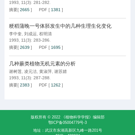
1993, 11(3): 281-282.
摘要
[
2665
]
PDF
[
1381
]
粳稻蒲晚一号体胚发生中的几种生理生化变化
李中奎
,
刘成运
,
权明清
1993, 11(3): 283-286.
摘要
[
2639
]
PDF
[
1695
]
几种蕨类植物无机元素的分析
谢树莲
,
凌元洁
,
黄淑萍
,
谢苏婧
1993, 11(3): 287-288.
摘要
[
2383
]
PDF
[
1262
]
版权所有 © 2022 《植物科学学报》编辑部
鄂ICP备05004779号-3
地址：武汉市东湖高新区九峰一路201号