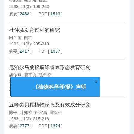
杜武峰
,
熊金桥
,
徐欣
1993, 11(3): 199-203.
摘要
[
2468
]
PDF
[
1513
]
杜仲胚发育过程的研究
田兰馨
,
阎红
1993, 11(3): 205-210.
摘要
[
2417
]
PDF
[
1357
]
尼泊尔马桑根瘤维管束形态发育研究
胡传炯
,
周平贞
,
陈华癸
1993, 11(3): 211-214.
x
摘要
[
2575
]
PDF
[
1172
]
《植物科学学报》声明
五峰尖贝原植物形态及有效成分研究
陈平
,
叶卯祥
,
严宜昌
,
霍春生
1993, 11(3): 215-218.
摘要
[
2777
]
PDF
[
1324
]