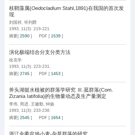
枝鞘藻属(
Oedocladium
Stahl,1891)在我国的首次发
现
刘国祥
,
毕列爵
1993, 11(3): 219-221.
摘要
[
2590
]
PDF
[
1539
]
演化极端结合分支分类方法
徐克学
1993, 11(3): 223-231.
摘要
[
2745
]
PDF
[
1453
]
斧头湖挺水植被的群落学研究 Ⅲ.菰群落(Com.
Zizania Iatifolia)的生物量动态及生产量测定
李伟
,
周进
,
王徽勤
,
钟扬
1993, 11(3): 233-238.
摘要
[
2545
]
PDF
[
1654
]
浙江金衢盆地小麦-杂草群落的研究