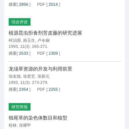
摘要
[
2856
]
PDF
[
2014
]
综合评述
植源昆虫拒食剂苦皮藤的研究进展
柯治国
,
南玉生
,
卢令娴
1993, 11(3): 265-271.
摘要
[
2533
]
PDF
[
1309
]
龙须草资源的开发与利用前景
张友德
,
张君芝
,
张新元
1993, 11(3): 273-279.
摘要
[
2354
]
PDF
[
2255
]
研究简报
独尾草的染色体数目和核型
程林
,
张耀甲