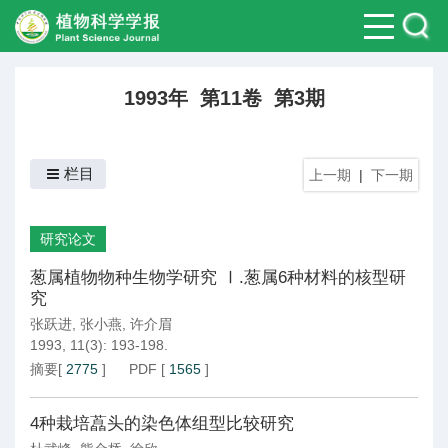
1993年 第11卷 第3期
栏目
上一期
|
下一期
研究论文
葱属植物物种生物学研究 Ⅰ.葱属6种材料的核型研
究
张跃进
,
张小燕
,
许介眉
1993, 11(3): 193-198.
摘要
[
2775
]
PDF
[
1565
]
4种栽培藠头的染色体组型比较研究