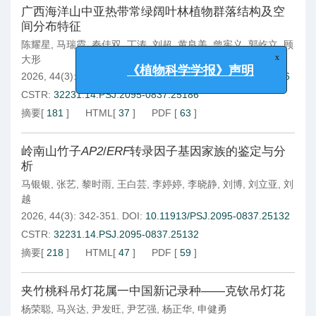
广西海洋山中亚热带常绿阔叶林植物群落结构及空
间分布特征
陈耀星
,
马瑞霞
,
秦佳双
,
丁涛
,
刘超
,
黄良美
,
曾宪义
,
郭屹立
,
顾
x
《植物科学学报》声明
大形
2026, 44(3): 309-321.
DOI:
10.11913/PSJ.2095-0837.25186
CSTR:
32231.14.PSJ.2095-0837.25186
摘要
[
181
]
HTML
[
37
]
PDF
[
63
]
岭南山竹子
AP2
/
ERF
转录因子基因家族的鉴定与分
析
马银银
,
张艺
,
黎时雨
,
王白芸
,
李婷婷
,
李晓静
,
刘博
,
刘立亚
,
刘
越
2026, 44(3): 342-351.
DOI:
10.11913/PSJ.2095-0837.25132
CSTR:
32231.14.PSJ.2095-0837.25132
摘要
[
218
]
HTML
[
47
]
PDF
[
59
]
夹竹桃科吊灯花属一中国新记录种——克钦吊灯花
杨荣聪
,
马兴达
,
尹发旺
,
尹艺强
,
杨正华
,
申健勇