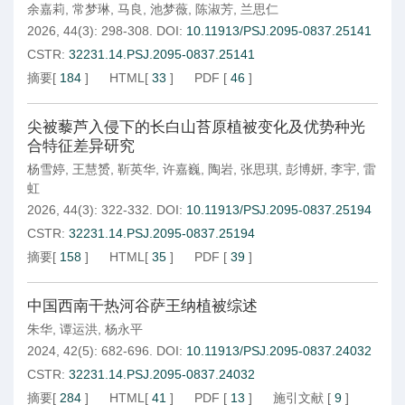
余嘉莉
,
常梦琳
,
马良
,
池梦薇
,
陈淑芳
,
兰思仁
2026, 44(3): 298-308.
DOI:
10.11913/PSJ.2095-0837.25141
CSTR:
32231.14.PSJ.2095-0837.25141
摘要
[
184
]
HTML
[
33
]
PDF
[
46
]
尖被藜芦入侵下的长白山苔原植被变化及优势种光
合特征差异研究
杨雪婷
,
王慧赟
,
靳英华
,
许嘉巍
,
陶岩
,
张思琪
,
彭博妍
,
李宇
,
雷
虹
2026, 44(3): 322-332.
DOI:
10.11913/PSJ.2095-0837.25194
CSTR:
32231.14.PSJ.2095-0837.25194
摘要
[
158
]
HTML
[
35
]
PDF
[
39
]
中国西南干热河谷萨王纳植被综述
朱华
,
谭运洪
,
杨永平
2024, 42(5): 682-696.
DOI:
10.11913/PSJ.2095-0837.24032
CSTR:
32231.14.PSJ.2095-0837.24032
摘要
[
284
]
HTML
[
41
]
PDF
[
13
]
施引文献
[
9
]