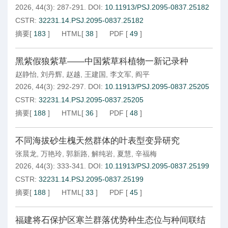
2026, 44(3): 287-291.
DOI:
10.11913/PSJ.2095-0837.25182
CSTR:
32231.14.PSJ.2095-0837.25182
摘要
[
183
]
HTML
[
38
]
PDF
[
49
]
黑紫假狼紫草——中国紫草科植物一新记录种
赵静怡
,
刘丹辉
,
赵越
,
王建国
,
李文军
,
阎平
2026, 44(3): 292-297.
DOI:
10.11913/PSJ.2095-0837.25205
CSTR:
32231.14.PSJ.2095-0837.25205
摘要
[
188
]
HTML
[
36
]
PDF
[
48
]
不同海拔砂生槐天然群体的叶表型变异研究
张晨龙
,
万艳玲
,
郭新路
,
解纯岩
,
夏慧
,
辛福梅
2026, 44(3): 333-341.
DOI:
10.11913/PSJ.2095-0837.25199
CSTR:
32231.14.PSJ.2095-0837.25199
摘要
[
188
]
HTML
[
33
]
PDF
[
45
]
福建将石保护区寒兰群落优势种生态位与种间联结