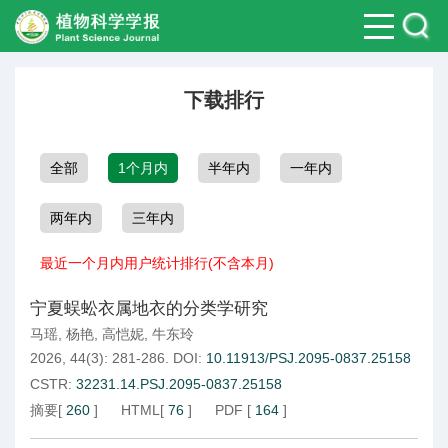
下载排行
全部
1个月内
半年内
一年内
两年内
三年内
最近一个月内用户统计排行(不含本月)
宁夏蜈蚣衣属地衣的分类学研究
马瑶
,
杨艳
,
高恺妮
,
牛东玲
2026, 44(3): 281-286.
DOI:
10.11913/PSJ.2095-0837.25158
CSTR:
32231.14.PSJ.2095-0837.25158
摘要
[
260
]
HTML
[
76
]
PDF
[
164
]