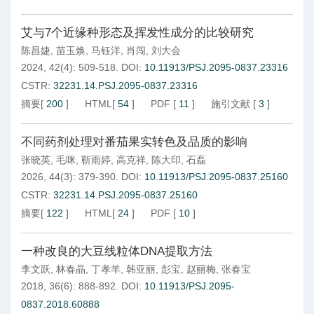
艾与7个近缘种形态及挥发性成分的比较研究
陈昌婕
,
苗玉焕
,
马钰洋
,
肖闯
,
刘大会
2024, 42(4): 509-518.
DOI:
10.11913/PSJ.2095-0837.23316
CSTR:
32231.14.PSJ.2095-0837.23316
摘要
[
200
]
HTML
[
54
]
PDF
[
11
]
施引文献
[
3
]
不同药剂处理对番茄果实转色及品质的影响
张晓英
,
毛咪
,
靳雨婷
,
高克祥
,
陈大印
,
石磊
2026, 44(3): 379-390.
DOI:
10.11913/PSJ.2095-0837.25160
CSTR:
32231.14.PSJ.2095-0837.25160
摘要
[
122
]
HTML
[
24
]
PDF
[
10
]
一种改良的大豆线粒体DNA提取方法
李文跃
,
林春晶
,
丁孝羊
,
韩亚丽
,
彭宝
,
赵丽梅
,
张春宝
2018, 36(6): 888-892.
DOI:
10.11913/PSJ.2095-
0837.2018.60888