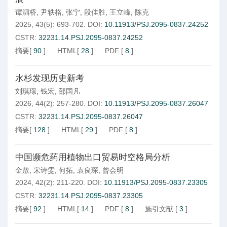
谭泗桥
,
尹轶格
,
张宁
,
段佳胜
,
王立峰
,
陈克
2025, 43(5): 693-702.
DOI:
10.11913/PSJ.2095-0837.24252
CSTR:
32231.14.PSJ.2095-0837.24252
摘要
[
90
]
HTML
[
28
]
PDF
[
8
]
水杉发现历史新考
刘琪璟
,
钱宏
,
邵国凡
2026, 44(2): 257-280.
DOI:
10.11913/PSJ.2095-0837.26047
CSTR:
32231.14.PSJ.2095-0837.26047
摘要
[
128
]
HTML
[
29
]
PDF
[
8
]
中国濒危药用植物出口贸易时空格局分析
金敖
,
宋诗雯
,
何拓
,
袁良琛
,
曾会明
2024, 42(2): 211-220.
DOI:
10.11913/PSJ.2095-0837.23305
CSTR:
32231.14.PSJ.2095-0837.23305
摘要
[
92
]
HTML
[
14
]
PDF
[
8
]
施引文献
[
3
]