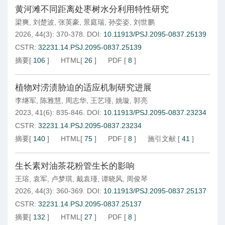
黄河滩不同距离处枣树水分利用特性研究
梁爽
,
刘楚波
,
张英豪
,
景庭瑞
,
孙娈姿
,
刘世鹏
2026, 44(3): 370-378.
DOI:
10.11913/PSJ.2095-0837.25139
CSTR:
32231.14.PSJ.2095-0837.25139
摘要
[
106
]
HTML
[
26
]
PDF
[
8
]
植物对涝渍胁迫的适应机制研究进展
李继军
,
陈雅慧
,
周志华
,
王艺瑾
,
姚璇
,
郭亮
2023, 41(6): 835-846.
DOI:
10.11913/PSJ.2095-0837.23234
CSTR:
32231.14.PSJ.2095-0837.23234
摘要
[
140
]
HTML
[
75
]
PDF
[
8
]
施引文献
[
41
]
生长素对油茶花粉管生长的影响
王瑢
,
袁军
,
卢梦琪
,
戴袁瑾
,
谭晓风
,
周俊琴
2026, 44(3): 360-369.
DOI:
10.11913/PSJ.2095-0837.25137
CSTR:
32231.14.PSJ.2095-0837.25137
摘要
[
132
]
HTML
[
27
]
PDF
[
8
]