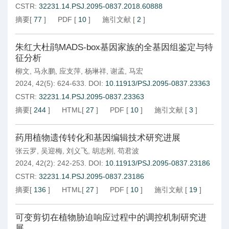
CSTR:
32231.14.PSJ.2095-0837.2018.60888
摘要
[
77
]
PDF
[
10
]
施引文献
[
2
]
朱红大杜鹃MADS-box基因家族的全基因组鉴定与特
征分析
柳文
,
马永鹏
,
应支萍
,
杨琳祥
,
谢孟
,
马宏
2024, 42(5): 624-633.
DOI:
10.11913/PSJ.2095-0837.23363
CSTR:
32231.14.PSJ.2095-0837.23363
摘要
[
244
]
HTML
[
27
]
PDF
[
10
]
施引文献
[
3
]
药用植物遗传转化和基因编辑技术研究进展
张云罗
,
吴迎梅
,
刘义飞
,
胡志刚
,
苟君波
2024, 42(2): 242-253.
DOI:
10.11913/PSJ.2095-0837.23186
CSTR:
32231.14.PSJ.2095-0837.23186
摘要
[
136
]
HTML
[
27
]
PDF
[
10
]
施引文献
[
19
]
可变剪切在植物胁迫响应过程中的调控机制研究进
展