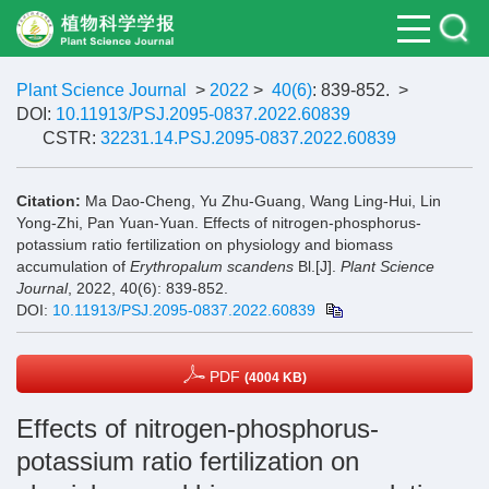
Plant Science Journal
>
2022
>
40(6)
: 839-852.
>
DOI:
10.11913/PSJ.2095-0837.2022.60839
CSTR:
32231.14.PSJ.2095-0837.2022.60839
Citation:
Ma Dao-Cheng, Yu Zhu-Guang, Wang Ling-Hui, Lin
Yong-Zhi, Pan Yuan-Yuan. Effects of nitrogen-phosphorus-
potassium ratio fertilization on physiology and biomass
accumulation of
Erythropalum scandens
Bl.[J].
Plant Science
Journal
, 2022, 40(6): 839-852.
DOI:
10.11913/PSJ.2095-0837.2022.60839
PDF
(4004 KB)
Effects of nitrogen-phosphorus-
potassium ratio fertilization on