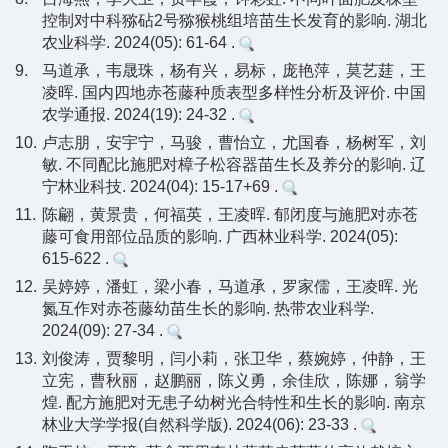
控制对中科猕砧2号猕猴桃组培苗生长发育的影响. 湖北
农业科学. 2024(05): 61-64 .
9.
马道承，韦晟珠，杨有兴，易标，庞艳萍，莫艺莛，王
凌晖. 国内四地赤苍藤种质表型多样性分析及评价. 中国
农学通报. 2024(19): 24-32 .
10.
卢志朋，安宇宁，马骏，曹怡立，尤国春，杨树军，刘
敏. 不同配比施肥对樟子松容器苗生长及养分的影响. 辽
宁林业科技. 2024(04): 15-17+69 .
11.
陈翩，黄景贵，何福英，王凌晖. 郁闭度与施肥对赤苍
藤可食用部位品质的影响. 广西林业科学. 2024(05):
615-622 .
12.
吴婷婷，潘虹，梁小春，马道承，罗家儒，王凌晖. 光
氮互作对赤苍藤幼苗生长的影响. 热带农业科学.
2024(09): 27-34 .
13.
刘俊涛，贾黎明，闫小莉，张卫华，蔡婉婷，仲静，王
立宪，曹秋丽，赵鹏丽，陈义勇，余佳欣，陈娜，翁学
煌. 配方施肥对无患子幼树光合特性和生长的影响. 南京
林业大学学报(自然科学版). 2024(06): 23-33 .