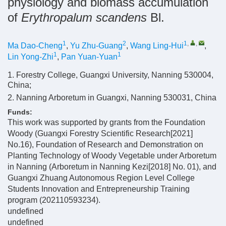
physiology and biomass accumulation
of
Erythropalum scandens
Bl.
1
2
1
,
,
Ma Dao-Cheng
,
Yu Zhu-Guang
,
Wang Ling-Hui
,
1
1
Lin Yong-Zhi
,
Pan Yuan-Yuan
1. Forestry College, Guangxi University, Nanning 530004,
China;
2. Nanning Arboretum in Guangxi, Nanning 530031, China
Funds:
This work was supported by grants from the Foundation
Woody (Guangxi Forestry Scientific Research[2021]
No.16), Foundation of Research and Demonstration on
Planting Technology of Woody Vegetable under Arboretum
in Nanning (Arboretum in Nanning Kezi[2018] No. 01), and
Guangxi Zhuang Autonomous Region Level College
Students Innovation and Entrepreneurship Training
program (202110593234).
undefined
undefined