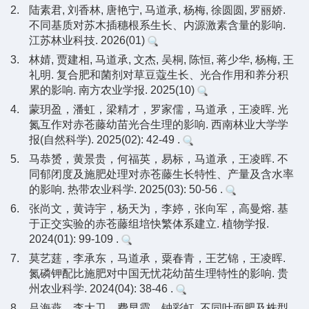
2.
陆素君, 刘香林, 唐艳宁, 马道承, 杨梅, 徐圆圆, 罗丽娇.
不同基质对苏木插穗根系生长、内源激素含量的影响.
江苏林业科技. 2026(01)
3.
林婧, 贾建相, 马道承, 文杰, 吴桐, 陈恒, 蒋少华, 杨梅, 王
礼明. 复合肥和菌剂对草豆蔻生长、光合作用和养分积
累的影响. 南方农业学报. 2025(10)
4.
蒙玥盈，潘虹，梁精才，罗家儒，马道承，王凌晖. 光
氮互作对赤苍藤幼苗光合生理的影响. 西南林业大学学
报(自然科学). 2025(02): 42-49 .
5.
马恭赟，黄景贵，何福英，易标，马道承，王凌晖. 不
同郁闭度及施肥处理对赤苍藤生长特性、产量及含水率
的影响. 热带农业科学. 2025(03): 50-56 .
6.
张尚文，黄诗宇，杨天为，李婷，张向军，高曼熔. 基
于正交实验的赤苍藤组培快繁体系建立. 植物学报.
2024(01): 99-109 .
7.
莫艺莛，李承东，马道承，粟春青，王艺锦，王凌晖.
氮磷钾配比施肥对中国无忧花幼苗生理特性的影响. 贵
州农业科学. 2024(04): 38-46 .
8.
吕海燕，李大卫，费早霞，钟彩虹. 不同叶面肥及株型