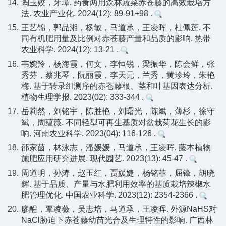
14.
陶玉姣，牙璋. 药食两用森林蔬菜赤苍藤的高效栽培方
法. 农业产业化. 2024(12): 89-91+98 .
15.
王艺锦，郭品湘，杨敏，马道承，王凌晖，杜佩莲. 不
同有机肥用量及比例对赤苍藤产量和品质的影响. 热带
农业科学. 2024(12): 13-21 .
16.
韦婉羚，杨海霞，何文，李恒锐，梁振华，陈会鲜，张
秀芬，蔡兆琴，阮丽霞，李天元，兰秀，黄珍玲，朱艳
梅. 基于转录组测序的赤苍藤根、茎和叶基因表达分析.
植物生理学报. 2023(02): 333-344 .
17.
岳莉然，刘铭宇，陈胜艳，刘曙光，陈斌，薄杉，徐守
斌，周蕴薇. 不同轻型可再生基质对盆栽菊花生长的影
响. 河南农业科学. 2023(04): 116-126 .
18.
邵家茵，林泳志，潘媛媛，马道承，王凌晖. 藤本植物
施肥应用研究进展. 现代园艺. 2023(13): 45-47 .
19.
周道明，孙涛，赵玉红，贾媛婕，杨铭菲，屈锋，胡晓
辉. 基于品质、产量与水肥利用效率的基质栽培辣椒水
肥管理优化. 中国农业科学. 2023(12): 2354-2366 .
20.
廖醒，覃凌薇，吴志培，马道承，王凌晖. 外源NaHS对
NaCl胁迫下赤苍藤幼苗光合及生理特性的影响. 广西林