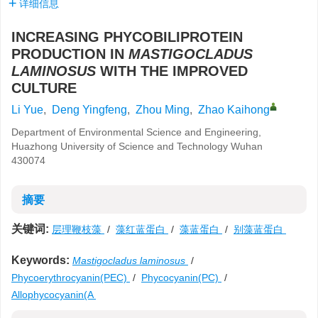
详细信息
INCREASING PHYCOBILIPROTEIN
PRODUCTION IN
MASTIGOCLADUS
LAMINOSUS
WITH THE IMPROVED
CULTURE
Li Yue
,
Deng Yingfeng
,
Zhou Ming
,
Zhao Kaihong
Department of Environmental Science and Engineering,
Huazhong University of Science and Technology Wuhan
430074
摘要
关键词:
层理鞭枝藻
/
藻红蓝蛋白
/
藻蓝蛋白
/
别藻蓝蛋白
Keywords:
Mastigocladus laminosus
/
Phycoerythrocyanin(PEC)
/
Phycocyanin(PC)
/
Allophycocyanin(A