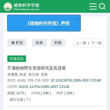
x
2023年 第41卷 第6期
《植物科学学报》声明
栏目
目录
封面
上一期
|
下一期
特邀综述
芒属植物野生资源研究及其进展
李珊珊
,
陈美
,
陈文俐
,
葛颂
2023, 41(6): 705-718.
DOI:
10.11913/PSJ.2095-0837.23148
CSTR:
32231.14.PSJ.2095-0837.23148
摘要
[
1173
]
HTML
[
336
]
PDF
[
169
]
施引文献
[
7
]