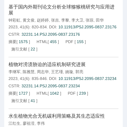
基于国内外期刊论文分析全球猕猴桃研究与应用进
展
钟彩虹
,
黄文俊
,
赵婷婷
,
张吉
,
李黎
,
李大卫
,
张琼
,
田华
2023, 41(6): 820-834.
DOI:
10.11913/PSJ.2095-0837.23176
CSTR:
32231.14.PSJ.2095-0837.23176
摘要
[
1575
]
HTML
[
455
]
PDF
[
155
]
施引文献
[
22
]
植物对涝渍胁迫的适应机制研究进展
李继军
,
陈雅慧
,
周志华
,
王艺瑾
,
姚璇
,
郭亮
2023, 41(6): 835-846.
DOI:
10.11913/PSJ.2095-0837.23234
CSTR:
32231.14.PSJ.2095-0837.23234
摘要
[
1727
]
HTML
[
1042
]
PDF
[
239
]
施引文献
[
41
]
水生植物光合无机碳利用策略及其生态适应性
江红生
,
廖祖滢
,
李伟