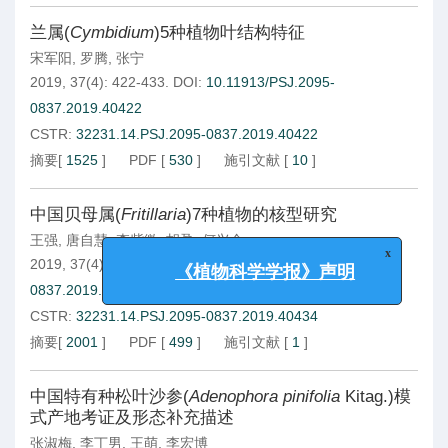
兰属(
Cymbidium
)5种植物叶结构特征
宋军阳
,
罗腾
,
张宁
2019, 37(4): 422-433.
DOI:
10.11913/PSJ.2095-
0837.2019.40422
CSTR:
32231.14.PSJ.2095-0837.2019.40422
摘要
[
1525
]
PDF
[
530
]
施引文献
[
10
]
中国贝母属(
Fritillaria
)7种植物的核型研究
王强
,
唐自慧
,
李紫微
,
胡盈
,
何兴金
2019, 37(4): 434-440.
DOI:
10.11913/PSJ.2095-
x
《植物科学学报》声明
0837.2019.40434
CSTR:
32231.14.PSJ.2095-0837.2019.40434
摘要
[
2001
]
PDF
[
499
]
施引文献
[
1
]
中国特有种松叶沙参(
Adenophora pinifolia
Kitag.)模
式产地考证及形态补充描述
张淑梅
,
李丁男
,
王萌
,
李宏博