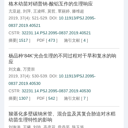
格木幼苗对硝普钠-酸铝互作的生理响应
亢亚超
,
刘萍
,
王凌晖
,
莫哲
,
覃丽婷
,
滕维超
2019, 37(4): 521-529.
DOI:
10.11913/PSJ.2095-
0837.2019.40521
CSTR:
32231.14.PSJ.2095-0837.2019.40521
摘要
[
1517
]
PDF
[
473
]
施引文献
[
4
]
杨品种‘84K’光合生理的不同过程对干旱和复水的响
应
刘文鑫
,
万贤崇
2019, 37(4): 530-539.
DOI:
10.11913/PSJ.2095-
0837.2019.40530
CSTR:
32231.14.PSJ.2095-0837.2019.40530
摘要
[
1307
]
PDF
[
542
]
施引文献
[
7
]
羧基化多壁碳纳米管、混合盐及其复合胁迫对水稻
幼苗生理特性的影响
刘海涛
,
王曦
,
刘玲
,
高彦花
,
母丹平
,
陈玉笛