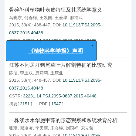
骨碎补科植物叶表皮特征及其系统学意义
马晓东
,
何春梅
,
王发国
,
王爱华
,
邢福武
2015, 33(4): 438-447.
DOI:
10.11913/PSJ.2095-
0837.2015.40438
x
CSTR:
32231.14.PSJ.2095-0837.2015.40438
《植物科学学报》声明
摘要
[
1942
]
PDF
[
1168
]
江苏不同居群狗尾草叶片解剖特征的比较研究
陈洁
,
李玉双
,
庞莉莉
,
王庆亚
2015, 33(4): 448-457.
DOI:
10.11913/PSJ.2095-
0837.2015.40448
CSTR:
32231.14.PSJ.2095-0837.2015.40448
摘要
[
2151
]
PDF
[
1547
]
一株淡水水华胞甲藻的形态观察和系统发育分析
张琪
,
郑凌凌
,
李天丽
,
宋会银
,
刘国祥
,
宋立荣
2015, 33(4): 458-465.
DOI:
10.11913/PSJ.2095-