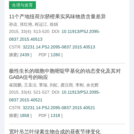
生理与发育
11个产地纽荷尔脐橙果实风味物质含量差异
孙达
,
张红艳
,
程运江
,
徐娟
2015, 33(4): 513-520.
DOI:
10.11913/PSJ.2095-
0837.2015.40513
CSTR:
32231.14.PSJ.2095-0837.2015.40513
摘要
[
2439
]
PDF
[
1280
]
极性生长的细胞中胞嘧啶甲基化的动态变化及其对
GABA信号的响应
崔国鹏
,
王圣洁
,
覃瑞
,
刘虹
,
龚汉雨
,
李刚
,
余光辉
2015, 33(4): 521-527.
DOI:
10.11913/PSJ.2095-
0837.2015.40521
CSTR:
32231.14.PSJ.2095-0837.2015.40521
摘要
[
1858
]
PDF
[
1318
]
宽叶吊兰叶绿素生物合成的昼夜节律变化