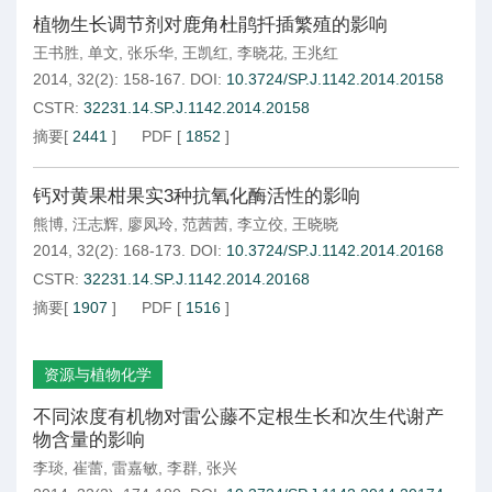
植物生长调节剂对鹿角杜鹃扦插繁殖的影响
王书胜
,
单文
,
张乐华
,
王凯红
,
李晓花
,
王兆红
2014, 32(2): 158-167.
DOI:
10.3724/SP.J.1142.2014.20158
CSTR:
32231.14.SP.J.1142.2014.20158
摘要
[
2441
]
PDF
[
1852
]
钙对黄果柑果实3种抗氧化酶活性的影响
熊博
,
汪志辉
,
廖凤玲
,
范茜茜
,
李立佼
,
王晓晓
2014, 32(2): 168-173.
DOI:
10.3724/SP.J.1142.2014.20168
CSTR:
32231.14.SP.J.1142.2014.20168
摘要
[
1907
]
PDF
[
1516
]
资源与植物化学
不同浓度有机物对雷公藤不定根生长和次生代谢产
物含量的影响
李琰
,
崔蕾
,
雷嘉敏
,
李群
,
张兴