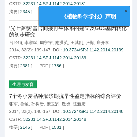
CSTR:
32231.14.SP.J.1142.2014.20131
摘要
[
2345
]
PDF
[
1626
]
x
《植物科学学报》声明
‘光叶蔷薇’器官间接再生体系的建立及GUS基因转化
的初步研究
吕经娟
,
李淑斌
,
周宁宁
,
蹇洪英
,
王其刚
,
张颢
,
唐开学
2014, 32(2): 139-147.
DOI:
10.3724/SP.J.1142.2014.20139
CSTR:
32231.14.SP.J.1142.2014.20139
摘要
[
2381
]
PDF
[
1786
]
生理与发育
7个冬小麦品种灌浆期抗旱性鉴定指标的综合评价
张军
,
鲁敏
,
孙树贵
,
庞玉辉
,
敬樊
,
陈新宏
2014, 32(2): 148-157.
DOI:
10.3724/SP.J.1142.2014.20148
CSTR:
32231.14.SP.J.1142.2014.20148
摘要
[
2145
]
PDF
[
1581
]