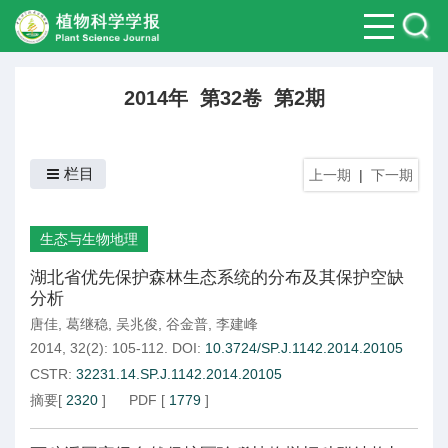
2014年 第32卷 第2期
栏目
上一期
|
下一期
生态与生物地理
湖北省优先保护森林生态系统的分布及其保护空缺
分析
唐佳
,
葛继稳
,
吴兆俊
,
谷金普
,
李建峰
2014, 32(2): 105-112.
DOI:
10.3724/SP.J.1142.2014.20105
CSTR:
32231.14.SP.J.1142.2014.20105
摘要
[
2320
]
PDF
[
1779
]