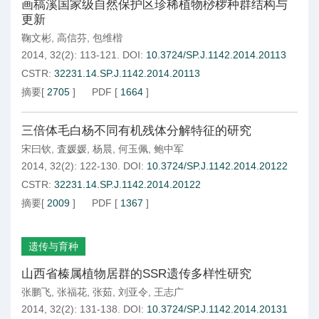
画稿溪国家级自然保护区珍稀植物桫椤种群结构与
更新
鞠文彬
,
高信芬
,
包维楷
2014, 32(2): 113-121.
DOI:
10.3724/SP.J.1142.2014.20113
CSTR:
32231.14.SP.J.1142.2014.20113
摘要
[
2705
]
PDF
[
1664
]
三倍体毛白杨不同有机残体分解特征的研究
宋曰钦
,
査媛媛
,
杨晨
,
何玉佩
,
鲍中军
2014, 32(2): 122-130.
DOI:
10.3724/SP.J.1142.2014.20122
CSTR:
32231.14.SP.J.1142.2014.20122
摘要
[
2009
]
PDF
[
1367
]
遗传与育种
山西省榛属植物居群的SSR遗传多样性研究
张鹏飞
,
张福花
,
张茹
,
刘亚令
,
王志广
2014, 32(2): 131-138.
DOI:
10.3724/SP.J.1142.2014.20131