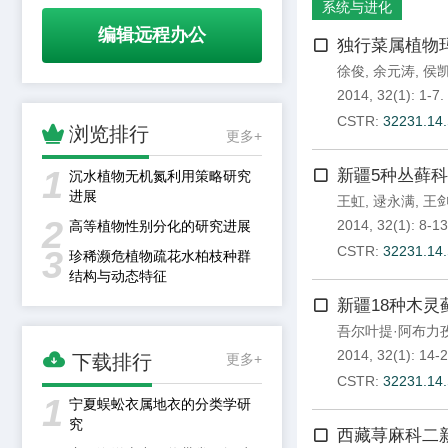
系统与进化
编辑远程办公
独行菜属植物玛
徐俊
,
余元涛
,
侯
2014, 32(1): 1-7.
CSTR:
32231.14.

浏览排行
更多+
1
新疆5种丛藓
沉水植物无机氮利用策略研究
进展
王虹
,
逯永满
,
王
2
2014, 32(1): 8-13
高等植物性别分化的研究进展
CSTR:
32231.14.
3
珍稀濒危植物疏花水柏枝种群
结构与动态特征
新疆18种木灵
吾尔叶提·阿布力

2014, 32(1): 14-2
下载排行
更多+
CSTR:
32231.14.
1
宁夏蜈蚣衣属地衣的分类学研
究
西藏荨麻科二