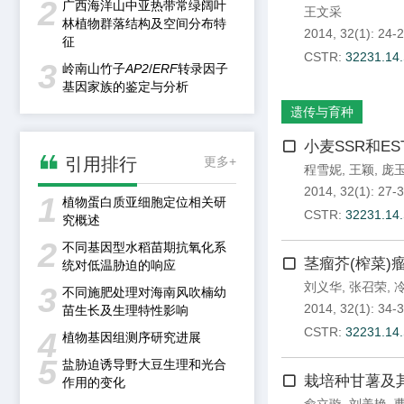
2
广西海洋山中亚热带常绿阔叶
王文采
林植物群落结构及空间分布特
2014, 32(1): 24-2
征
CSTR:
32231.14.
3
岭南山竹子
AP2
/
ERF
转录因子
基因家族的鉴定与分析
遗传与育种
小麦SSR和E

引用排行
更多+
程雪妮
,
王颖
,
庞
2014, 32(1): 27-3
1
植物蛋白质亚细胞定位相关研
CSTR:
32231.14.
究概述
2
不同基因型水稻苗期抗氧化系
茎瘤芥(榨菜)
统对低温胁迫的响应
刘义华
,
张召荣
,
3
不同施肥处理对海南风吹楠幼
2014, 32(1): 34-3
苗生长及生理特性影响
CSTR:
32231.14.
4
植物基因组测序研究进展
5
盐胁迫诱导野大豆生理和光合
栽培种甘薯及其
作用的变化