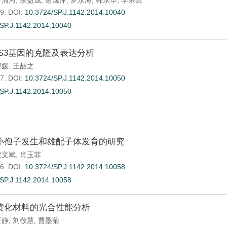
曹清河
,
余益成
,
谢逸萍
,
罗永海
,
韩永华
,
李宗芸
9.
DOI:
10.3724/SP.J.1142.2014.10040
SP.J.1142.2014.10040
S3
基因的克隆及表达分析
智媛
,
王喆之
7.
DOI:
10.3724/SP.J.1142.2014.10050
SP.J.1142.2014.10050
小孢子发生和雄配子体发育的研究
梁文斌
,
肖玉菲
6.
DOI:
10.3724/SP.J.1142.2014.10058
SP.J.1142.2014.10058
黄化材料的光合性能分析
汪静
,
刘敬慧
,
曹墨菊