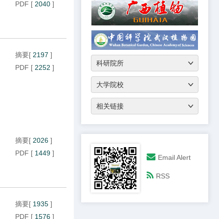
PDF
[
2040
]
摘要
[
2197
]
PDF
[
2252
]
摘要
[
2026
]
PDF
[
1449
]
Email Alert
RSS
摘要
[
1935
]
PDF
[
1576
]