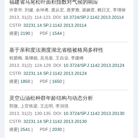
福建省马尾松叶面积指数对气候的响应
许章华
,
刘健
,
余坤勇
,
龚从宏
,
唐梦雅
,
谢婉君
,
赖日文
,
李增禄
2013, 31(2): 114-123.
DOI:
10.3724/SP.J.1142.2013.20114
CSTR:
32231.14.SP.J.1142.2013.20114
摘要
[
2190
]
PDF
[
1544
]
基于亲和度法测度湖北省植被格局多样性
程腊梅
,
葛继稳
,
吴兆俊
,
王自业
,
李建峰
2013, 31(2): 124-129.
DOI:
10.3724/SP.J.1142.2013.20124
CSTR:
32231.14.SP.J.1142.2013.20124
摘要
[
1850
]
PDF
[
1650
]
灵空山油松种群年龄结构与动态分析
郭微
,
上官铁梁
,
王志明
,
李润强
2013, 31(2): 130-135.
DOI:
10.3724/SP.J.1142.2013.20130
CSTR:
32231.14.SP.J.1142.2013.20130
摘要
[
2541
]
PDF
[
2030
]