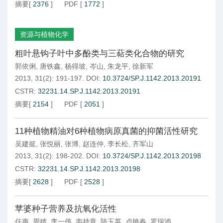
摘要
[
2376
]
PDF
[
1772
]
资源与植物化学
粗叶悬钩子叶中多酚类与三萜类化合物的研究
郭依俐
,
唐铁鑫
,
杨得坡
,
岑山
,
朱龙平
,
徐新军
2013, 31(2): 191-197.
DOI:
10.3724/SP.J.1142.2013.20191
CSTR:
32231.14.SP.J.1142.2013.20191
摘要
[
2154
]
PDF
[
2051
]
11种植物精油对6种植物病原真菌的抑菌活性研究
吴建挺
,
张悦丽
,
张博
,
赵连仲
,
李长松
,
齐军山
2013, 31(2): 198-202.
DOI:
10.3724/SP.J.1142.2013.20198
CSTR:
32231.14.SP.J.1142.2013.20198
摘要
[
2628
]
PDF
[
2528
]
苹婆种子营养及抗氧化活性
任惠
,
周婧
,
李一伟
,
韦持章
,
陆玉英
,
卢艳春
,
罗瑞鸿