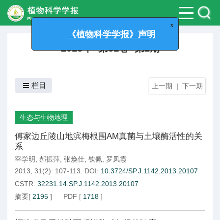
x
《植物科学学报》声明
2013年 第31卷 第2期
栏目
上一期
|
下一期
生态与生物地理
傅家边丘陵山地滨梅根围AM真菌与土壤酶活性的关
系
宰学明
,
郝振萍
,
张焕仕
,
钦佩
,
罗凤霞
2013, 31(2): 107-113.
DOI:
10.3724/SP.J.1142.2013.20107
CSTR:
32231.14.SP.J.1142.2013.20107
摘要
[
2195
]
PDF
[
1718
]