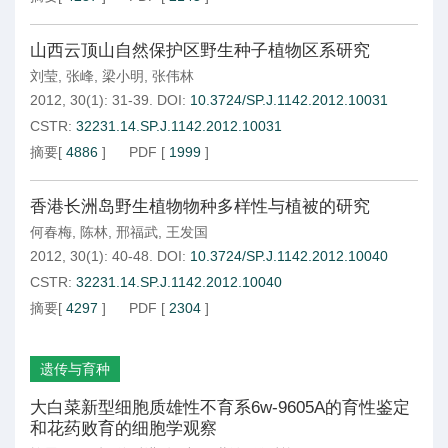
山西云顶山自然保护区野生种子植物区系研究
刘莹
,
张峰
,
梁小明
,
张伟林
2012, 30(1): 31-39.
DOI:
10.3724/SP.J.1142.2012.10031
CSTR:
32231.14.SP.J.1142.2012.10031
摘要
[
4886
]
PDF
[
1999
]
香港长洲岛野生植物物种多样性与植被的研究
何春梅
,
陈林
,
邢福武
,
王发国
2012, 30(1): 40-48.
DOI:
10.3724/SP.J.1142.2012.10040
CSTR:
32231.14.SP.J.1142.2012.10040
摘要
[
4297
]
PDF
[
2304
]
遗传与育种
大白菜新型细胞质雄性不育系6w-9605A的育性鉴定
和花药败育的细胞学观察