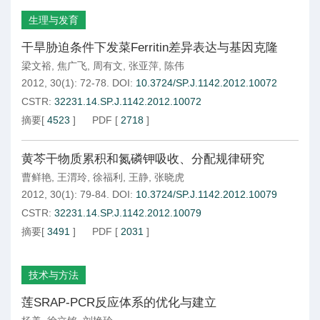
生理与发育
干旱胁迫条件下发菜Ferritin差异表达与基因克隆
梁文裕
,
焦广飞
,
周有文
,
张亚萍
,
陈伟
2012, 30(1): 72-78.
DOI:
10.3724/SP.J.1142.2012.10072
CSTR:
32231.14.SP.J.1142.2012.10072
摘要
[
4523
]
PDF
[
2718
]
黄芩干物质累积和氮磷钾吸收、分配规律研究
曹鲜艳
,
王渭玲
,
徐福利
,
王静
,
张晓虎
2012, 30(1): 79-84.
DOI:
10.3724/SP.J.1142.2012.10079
CSTR:
32231.14.SP.J.1142.2012.10079
摘要
[
3491
]
PDF
[
2031
]
技术与方法
莲SRAP-PCR反应体系的优化与建立