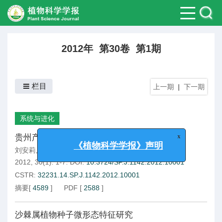
2012年 第30卷 第1期
栏目
上一期
|
下一期
系统与进化
x
贵州产蜘蛛抱蛋属植物的细胞分类学研究
《植物科学学报》声明
刘安莉
,
何顺志
,
徐文芬
,
陈士林
2012, 30(1): 1-7.
DOI:
10.3724/SP.J.1142.2012.10001
CSTR:
32231.14.SP.J.1142.2012.10001
摘要
[
4589
]
PDF
[
2588
]
沙棘属植物种子微形态特征研究