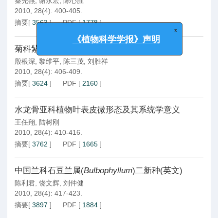
秦先燕
,
谢永宏
,
陈心胜
2010, 28(4): 400-405.
摘要
[
3563
]
PDF
[
1778
]
x
《植物科学学报》声明
菊科紫菀属横斜系的核型研究
殷根深
,
黎维平
,
陈三茂
,
刘胜祥
2010, 28(4): 406-409.
摘要
[
3624
]
PDF
[
2160
]
水龙骨亚科植物叶表皮微形态及其系统学意义
王任翔
,
陆树刚
2010, 28(4): 410-416.
摘要
[
3762
]
PDF
[
1665
]
中国兰科石豆兰属(
Bulbophyllum
)二新种(英文)
陈利君
,
饶文辉
,
刘仲健
2010, 28(4): 417-423.
摘要
[
3897
]
PDF
[
1884
]