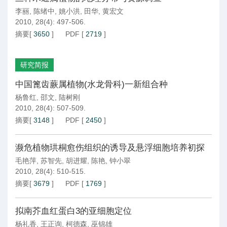
李丽
,
陈绪中
,
姚小洪
,
田华
,
黄宏文
2010, 28(4): 497-506.
摘要
[
3650
]
PDF
[
2719
]
研究简报
中国篦齿蕨属植物(水龙骨科)一新组合种
杨鲁红
,
邵文
,
陆树刚
2010, 28(4): 507-509.
摘要
[
3148
]
PDF
[
2450
]
濒危植物珙桐愈伤组织的诱导及悬浮细胞培养初探
毛艳萍
,
苏智先
,
胡进耀
,
陈艳
,
钟小翠
2010, 28(4): 510-515.
摘要
[
3679
]
PDF
[
1769
]
拟南芥血红蛋白3的亚细胞定位
杨礼香
,
王正询
,
柯德森
,
巫锦雄