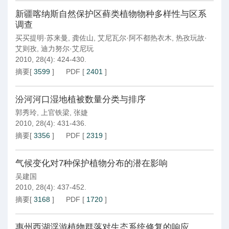
新疆喀纳斯自然保护区藓类植物物种多样性与区系
调查
买买提明·苏来曼
,
龚佐山
,
艾尼瓦尔·阿不都热衣木
,
热孜玩故·
艾则孜
,
迪力努尔·艾尼玩
2010, 28(4): 424-430.
摘要
[
3599
]
PDF
[
2401
]
汾河河口湿地植被数量分类与排序
郭秀玲
,
上官铁梁
,
张婕
2010, 28(4): 431-436.
摘要
[
3356
]
PDF
[
2319
]
气候变化对7种保护植物分布的潜在影响
吴建国
2010, 28(4): 437-452.
摘要
[
3168
]
PDF
[
1720
]
惠州西湖浮游植物群落对生态系统修复的响应