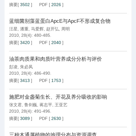
摘要
[
3502
]
PDF
[
2026
]
蓝细菌别藻蓝蛋白ApcE与ApcF不形成复合物
汪星
,
潘重
,
马爱辉
,
赵开弘
,
周明
2010, 28(4): 480-485.
摘要
[
3420
]
PDF
[
2040
]
油茶肉质果和肉质叶营养成分分析与评价
彭凌
,
朱必凤
2010, 28(4): 486-490.
摘要
[
3413
]
PDF
[
1753
]
施肥对金盏菊生长、开花及养分吸收的影响
张文君
,
鲁剑巍
,
蒋志平
,
王亚艺
2010, 28(4): 491-496.
摘要
[
3089
]
PDF
[
2630
]
三种木通属植物的地理分布与资源调查