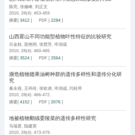
陈亮
,
张修峰
,
刘正文
2010, 28(4): 453-459.
摘要
[
3412
]
PDF
[
2284
]
山西霍山不同功能型植物叶性特征的比较研究
吕金枝
,
苗艳明
,
张慧芳
,
毕润成
2010, 28(4): 460-465.
摘要
[
3524
]
PDF
[
2564
]
濒危植物翅果油树种群的遗传多样性和遗传分化研
究
秦永燕
,
王祎玲
,
张钦弟
,
毕润成
,
闫桂琴
2010, 28(4): 466-472.
摘要
[
4152
]
PDF
[
2076
]
地被植物鹅绒委陵菜的遗传多样性研究
马瑞君
,
陆建英
2010, 28(4): 473-479.