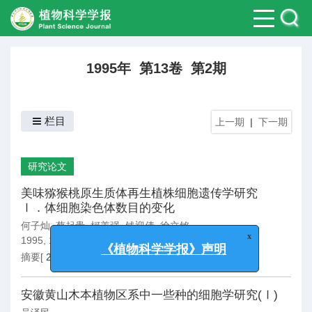
1995年 第13卷 第2期
栏目
上一期
|
下一期
研究论文
美味猕猴桃原生质体再生植株细胞遗传学研究
Ⅰ．体细胞染色体数目的变化
何子灿
,
蔡起贵
,
柯善强
,
钱迎倩
,
徐立铭
x
《植物科学学报》声明
1995, 13(2): 97-101.
摘要
[
2722
]
PDF
[
2451
]
安徽黄山木本植物区系中一些种的细胞学研究(Ⅰ)