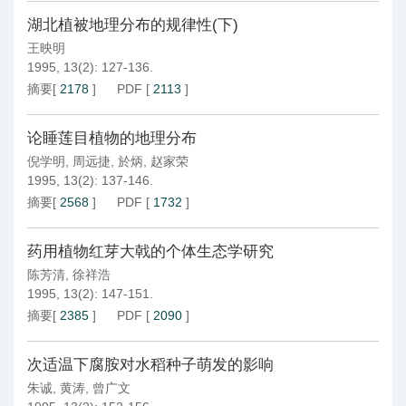
湖北植被地理分布的规律性(下)
王映明
1995, 13(2): 127-136.
摘要
[
2178
]
PDF
[
2113
]
论睡莲目植物的地理分布
倪学明
,
周远捷
,
於炳
,
赵家荣
1995, 13(2): 137-146.
摘要
[
2568
]
PDF
[
1732
]
药用植物红芽大戟的个体生态学研究
陈芳清
,
徐祥浩
1995, 13(2): 147-151.
摘要
[
2385
]
PDF
[
2090
]
次适温下腐胺对水稻种子萌发的影响
朱诚
,
黄涛
,
曾广文