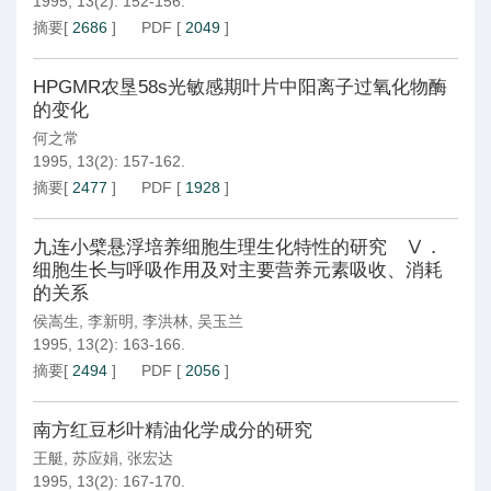
1995, 13(2): 152-156.
摘要
[
2686
]
PDF
[
2049
]
HPGMR农垦58s光敏感期叶片中阳离子过氧化物酶
的变化
何之常
1995, 13(2): 157-162.
摘要
[
2477
]
PDF
[
1928
]
九连小檗悬浮培养细胞生理生化特性的研究 Ⅴ．
细胞生长与呼吸作用及对主要营养元素吸收、消耗
的关系
侯嵩生
,
李新明
,
李洪林
,
吴玉兰
1995, 13(2): 163-166.
摘要
[
2494
]
PDF
[
2056
]
南方红豆杉叶精油化学成分的研究
王艇
,
苏应娟
,
张宏达
1995, 13(2): 167-170.